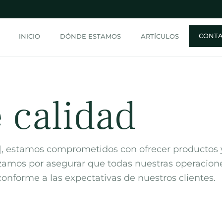
CONT
INICIO
DÓNDE ESTAMOS
ARTÍCULOS
e calidad
], estamos comprometidos con ofrecer productos 
rzamos por asegurar que todas nuestras operacione
 conforme a las expectativas de nuestros clientes.