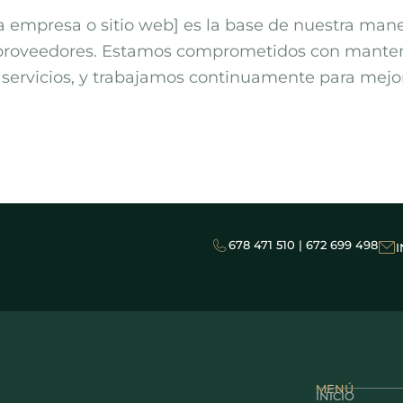
a empresa o sitio web] es la base de nuestra mane
 proveedores. Estamos comprometidos con manten
 servicios, y trabajamos continuamente para mejo
678 471 510 | 672 699 498
MENÚ
INICIO