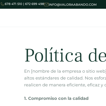
Ir
678 471 510 | 672 699 498
INFO@VALORAABANDO.COM
al
contenido
Política d
En [nombre de la empresa o sitio web
altos estándares de calidad. Nos esfo
realicen de manera eficiente, eficaz y
1. Compromiso con la calidad